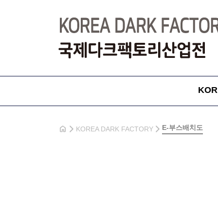
KOR
home
E-부스배치도
KOREA DARK FACTORY