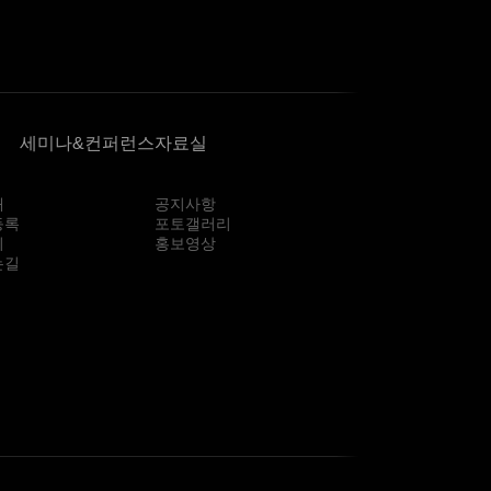
세미나&컨퍼런스
자료실
내
공지사항
등록
포토갤러리
회
홍보영상
는길