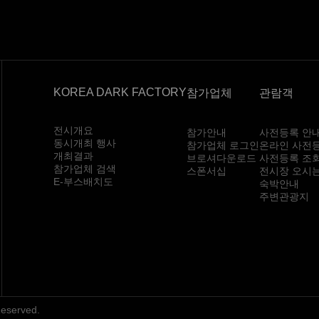
KOREA DARK FACTORY
참가업체
관람객
전시개요
참가안내
사전등록 안
동시개최 행사
참가업체 로그인
온라인 사전
개최결과
브로셔다운로드
사전등록 조
참가업체 검색
스폰서십
전시장 오시
E-부스배치도
숙박안내
주변관광지
Reserved.